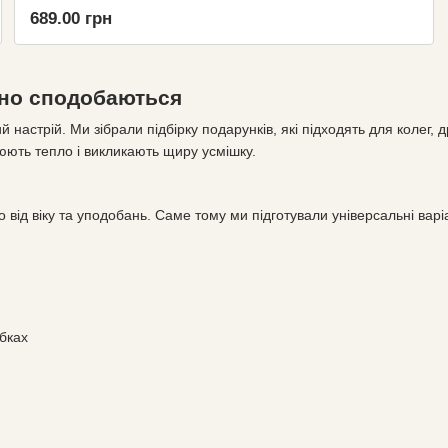
року
689.00 грн
чно сподобаються
 настрій. Ми зібрали підбірку подарунків, які підходять для колег, д
юють тепло і викликають щиру усмішку.
ід віку та уподобань. Саме тому ми підготували універсальні варі
бках