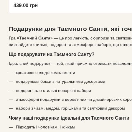
у круглій коробці
439.00 грн
Подарунки для Таємного Санти, які то
Гра
«Таємний Санта»
— це про легкість, сюрпризи та святковий
ви знайдете стильні, недорогі та атмосферні набори, що створ
Що подарувати на Таємного Санту?
Ідеальний подарунок — той, який приємно отримати незалежно в
креативні солодкі компліменти
подарункові бокси з натуральними десертами
недорогі, але стильні новорічні набори
атмосферні подарунки в дерев’яних чи дизайнерських коро
набори з чаєм, медом, горішками та святковим декором
Чому наші подарунки ідеальні для Таємного Санти
Підходять і чоловікам, і жінкам