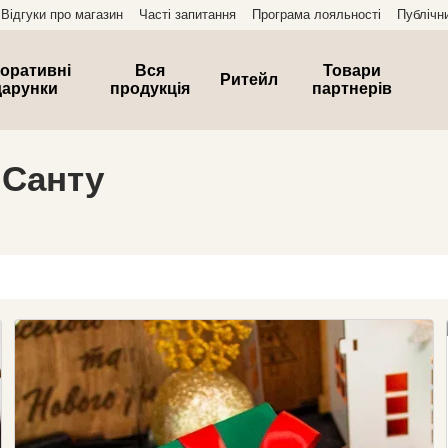
Відгуки про магазин
Часті запитання
Програма лояльності
Публічн
оративні
Вся
Товари
Ритейл
дарунки
продукція
партнерів
 Санту