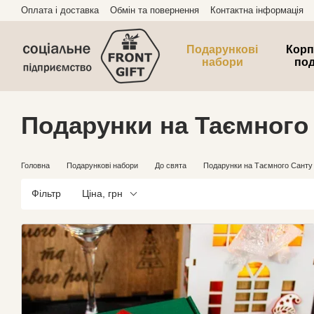
Перейти до основного контенту
Оплата і доставка
Обмін та повернення
Контактна інформація
Подарункові
Корп
набори
по
Подарунки на Таємного
Головна
Подарункові набори
До свята
Подарунки на Таємного Санту
Фільтр
Ціна, грн