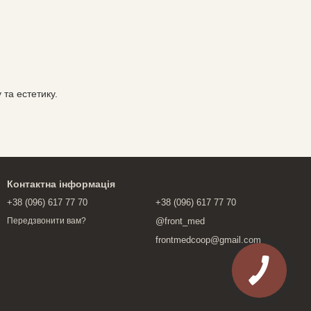
 та естетику.
Контактна інформація
+38 (096) 617 77 70
+38 (096) 617 77 70
@front_med
Передзвонити вам?
frontmedcoop@gmail.com