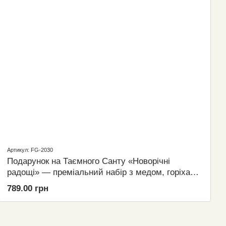
Артикул: FG-2030
Подарунок на Таємного Санту «Новорічні
радощі» — преміальний набір з медом, горіхами
та свічкою
789.00 грн