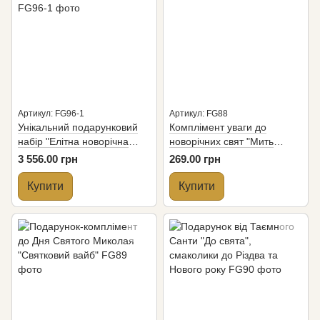
Артикул: FG96-1
Артикул: FG88
Унікальний подарунковий
Комплімент уваги до
набір "Елітна новорічна
новорічних свят "Мить
колекція", щоб здивувати
свята"
3 556.00 грн
269.00 грн
Купити
Купити