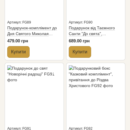
Артикул: FG89
Артикул: FG90
Подарунок-комплімент до
Подарунок від Таємного
Дня Святого Миколая
Санти "До свята",
"Святковий вайб"
смаколики до Різдва та
479.00 грн
689.00 грн
Нового року
Купити
Купити
Артикул: FG91
Артикул: FG92