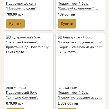
Подарунок до свят
Подарунковий бокс
"Новорічні радощі"
"Казковий комплімент",
привітання до Різдва
789.00 грн
439.00 грн
Христового
Купити
Купити
Артикул: FG93
Артикул: FG94
Подарунковий бокс
Подарунковий бокс
"Затишне бажання",
"Новорічно-різдвяне асорті"
привітання до Нового року
, корисні смаколики до свят
879.00 грн
1 369.00 грн