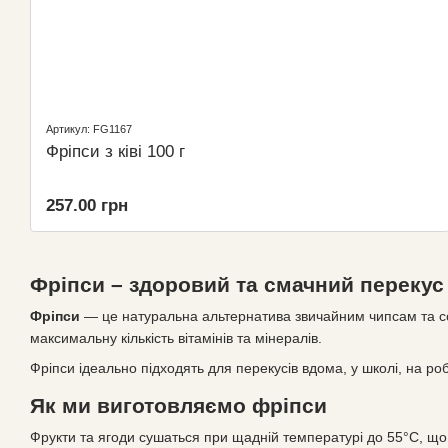
Артикул: FG1167
Фріпси з ківі 100 г
257.00 грн
Фріпси – здоровий та смачний перекус
Фріпси
— це натуральна альтернатива звичайним чипсам та соло
максимальну кількість вітамінів та мінералів.
Фріпси ідеально підходять для перекусів вдома, у школі, на ро
Як ми виготовляємо фріпси
Фрукти та ягоди сушаться при щадній температурі до 55°C, що д