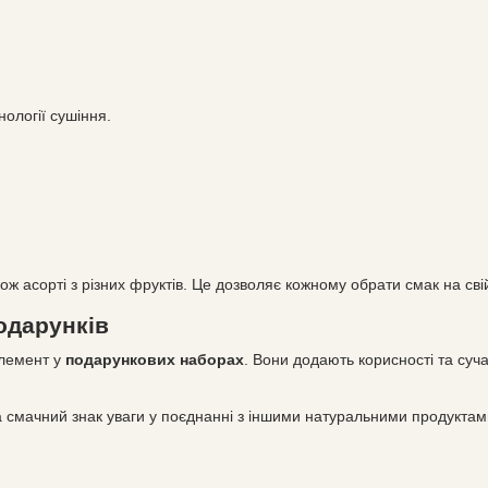
нології сушіння.
кож асорті з різних фруктів. Це дозволяє кожному обрати смак на с
одарунків
елемент у
подарункових наборах
. Вони додають корисності та суч
смачний знак уваги у поєднанні з іншими натуральними продуктам