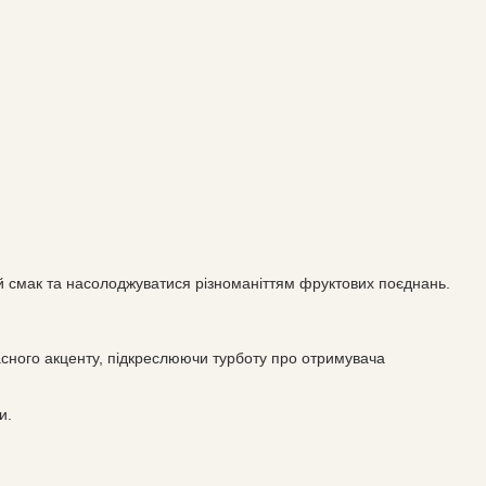
вій смак та насолоджуватися різноманіттям фруктових поєднань.
асного акценту, підкреслюючи турботу про отримувача
и.