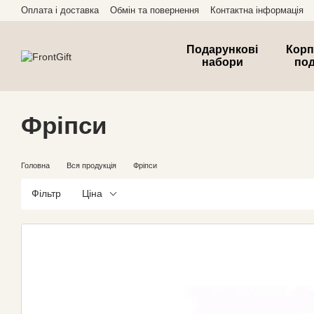
Перейти до основного контенту
Оплата і доставка
Обмін та повернення
Контактна інформація
Подарункові
Корп
набори
по
Фріпси
Головна
Вся продукція
Фріпси
Фільтр
Ціна