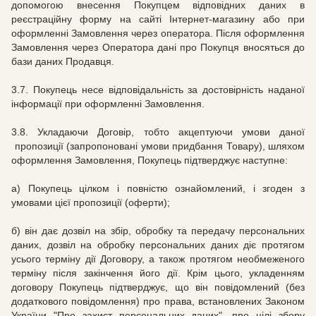
допомогою внесення Покупцем відповідних даних в
реєстраційну форму на сайті
Інтернет-магазину
або при
оформленні Замовлення через оператора.
Після оформлення
Замовлення через Оператора дані про Покупця вносяться до
бази даних Продавця.
3.7.
Покупець несе відповідальність за достовірність наданої
інформації при оформленні Замовлення.
3.8.
Укладаючи Договір, тобто
акцептуючи умови даної
пропозиції (запропоновані умови придбання Товару), шляхом
оформлення Замовлення, Покупець підтверджує наступне:
а) Покупець цілком і повністю ознайомлений, і згоден з
умовами цієї пропозиції (оферти);
б) він дає дозвіл на збір, обробку та передачу персональних
даних, дозвіл на обробку персональних даних діє протягом
усього терміну дії Договору, а також протягом необмеженого
терміну після закінчення його дії.
Крім цього, укладенням
договору Покупець підтверджує, що він повідомлений (без
додаткового повідомлення) про права, встановлених Законом
України "Про захист персональних даних", про цілі збору