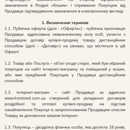
замовлення в Розділі «Кошик» і отримання Покупцем від
Продавця підтвердження замовлення в електронному вигляді.
1.
Визначення термінів
1.1.
Публічна оферта (далі - «Оферта») - публічна пропозиція
Продавця, адресована невизначеному колу осіб, укласти з
Продавцем договір купівлі-продажу товару дистанційним
способом (далі - «Договір») на умовах, що містяться в цій
Оферті.
1.2. Товар або Послуга – об'єкт угоди сторін, який був обраний
покупцем на сайті Інтернет-магазину та поміщений у кошик,
або вже придбаний Покупцем у Продавця дистанційним
способом.
1.2. Інтернет-магазин – сайт Продавця за адресою
www.
frontmed
.
com
.
ua
створений для укладення договорів
роздрібної та оптової купівлі-продажу на підставі
ознайомлення Покупця із запропонованим Продавцем описом
Товару за допомогою мережі Інтернет.
1.3. Покупець – дієздатна фізична особа, яка досягла 18 років,