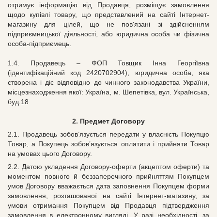
отримує інформацію від Продавця, розміщує замовлення
щодо купівлі товару, що представлений на сайті Інтернет-
магазину для цілей, що не пов'язані зі здійсненням
підприємницької діяльності, або юридична особа чи фізична
особа-підприємець.
1.4. Продавець – ФОП Товщик Інна Георгіївна
(ідентифікаційний код 2420702904), юридична особа, яка
створена і діє відповідно до чинного законодавства України,
місцезнаходження якої: Україна, м. Шепетівка, вул. Українська,
буд.18
2.
Предмет Договору
2.1. Продавець зобов’язується передати у власність Покупцю
Товар, а Покупець зобов’язується оплатити і прийняти Товар
на умовах цього Договору.
2.2. Датою укладення Договору-оферти (акцептом оферти) та
моментом повного й беззаперечного прийняттям Покупцем
умов Договору вважається дата заповнення Покупцем форми
замовлення, розташованої на сайті Інтернет-магазину, за
умови отримання Покупцем від Продавця підтвердження
замовлення в електронному вигляді. У разі необхідності, за