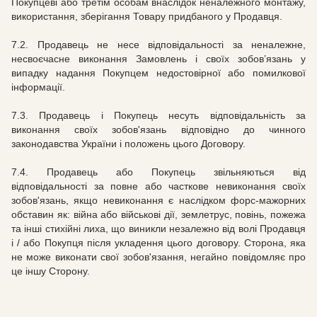
Покупцеві або третім особам внаслідок неналежного монтажу,
використання, зберігання Товару придбаного у Продавця.
7.2.
Продавець не несе відповідальності за неналежне,
несвоєчасне виконання Замовлень і своїх зобов’язань у
випадку надання Покупцем недостовірної або помилкової
інформації.
7.3.
Продавець і Покупець несуть відповідальність за
виконання своїх зобов'язань відповідно до чинного
законодавства України і положень цього Договору.
7.4.
Продавець або Покупець звільняються від
відповідальності за повне або часткове невиконання своїх
зобов'язань, якщо невиконання є наслідком форс-мажорних
обставин як: війна або військові дії, землетрус, повінь, пожежа
та інші стихійні лиха, що виникли незалежно від волі Продавця
і / або Покупця після укладення цього договору.
Сторона, яка
не може виконати свої зобов'язання, негайно повідомляє про
це іншу Сторону.