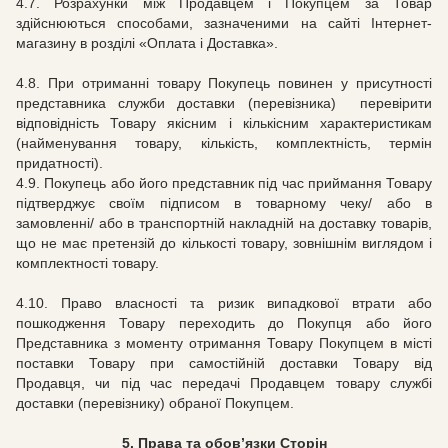
4.7.
Розрахунки між Продавцем і Покупцем за Товар
здійснюються способами, зазначеними на сайті
Інтернет-
магазину
в розділі «Оплата і Доставка».
4.8.
При отриманні товару Покупець повинен у присутності
представника служби доставки (перевізника) перевірити
відповідність Товару якісним і кількісним характеристикам
(найменування товару, кількість, комплектність, термін
придатності).
4.9.
Покупець або його представник під час приймання Товару
підтверджує своїм підписом в товарному чеку/ або в
замовленні/ або в транспортній накладній на доставку товарів,
що не має претензій до кількості товару, зовнішнім виглядом і
комплектності товару.
4.10. Право власності та ризик випадкової втрати або
пошкодження Товару переходить до Покупця або його
Представника з моменту отримання Товару Покупцем в місті
поставки Товару при самостійній доставки Товару від
Продавця, чи під час передачі Продавцем товару службі
доставки (перевізнику) обраної Покупцем.
5. Права та обов’язки Сторін