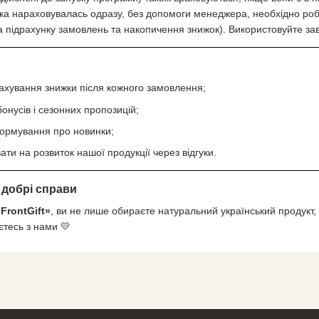
а нараховувалась одразу, без допомоги менеджера, необхідно робит
 підрахунку замовлень та накопичення знижок). Використовуйте завж
ахування знижки після кожного замовлення;
бонусів і сезонних пропозицій;
ормування про новинки;
ати на розвиток нашої продукції через відгуки.
 добрі справи
«FrontGift»
, ви не лише обираєте натуральний український продукт,
тесь з нами 💛