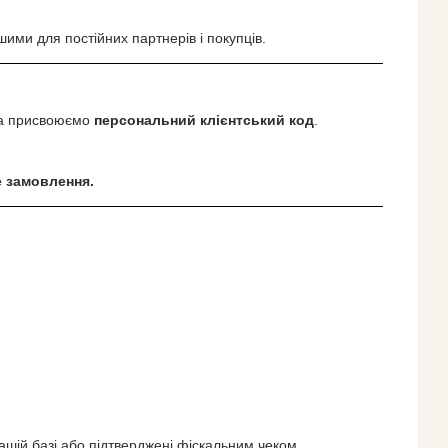
шими для постійних партнерів і покупців.
а присвоюємо
персональний клієнтський код
.
е замовлення.
ашій базі або підтверджені фіскальним чеком.