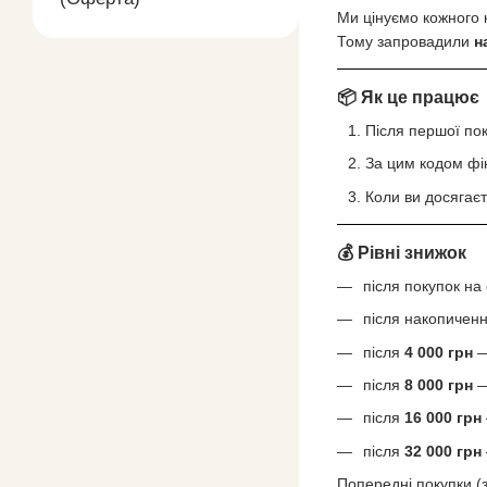
Ми цінуємо кожного к
Тому запровадили
н
📦 Як це працює
Після першої пок
За цим кодом фі
Коли ви досягає
💰 Рівні знижок
після покупок на
після накопичен
після
4 000 грн
після
8 000 грн
після
16 000 грн
після
32 000 грн
Попередні покупки (з