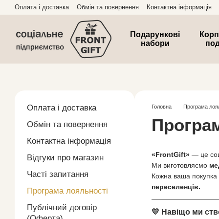
Перейти до основного контенту
Оплата і доставка
Обмін та повернення
Контактна інформація
Подарункові
Корп
набори
по
Оплата і доставка
Головна
Програма лоя
Програм
Обмін та повернення
Контактна інформація
«FrontGift»
— це соц
Відгуки про магазин
Ми виготовляємо
ме
Часті запитання
Кожна ваша покупка 
переселенців.
Програма лояльності
Публічний договір
💛 Навіщо ми ст
(Оферта)