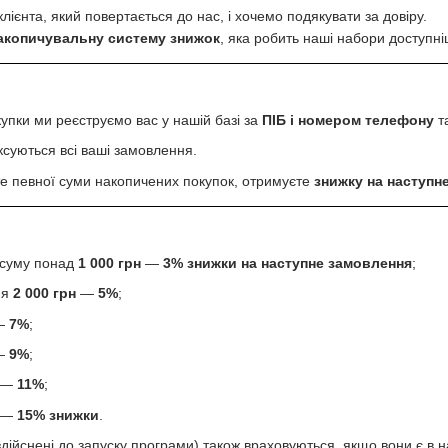
лієнта, який повертається до нас, і хочемо подякувати за довіру.
акопичувальну систему знижок
, яка робить наші набори доступні
упки ми реєструємо вас у нашій базі за
ПІБ і номером телефону
т
ксуються всі ваші замовлення.
те певної суми накопичених покупок, отримуєте
знижку на наступн
 суму понад
1 000 грн
—
3% знижки на наступне замовлення
;
ня
2 000 грн
—
5%
;
—
7%
;
—
9%
;
—
11%
;
—
15% знижки
.
дійснені до запуску програми) також враховуються, якщо вони є в н