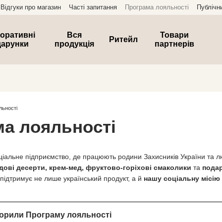
Відгуки про магазин
Часті запитання
Програма лояльності
Публічн
оративні
Вся
Товари
Ритейл
дарунки
продукція
партнерів
льності
а лояльності
іальне підприємство, де працюють родини Захисників України та люд
дові десерти, крем-мед, фруктово-горіхові смаколики
та
подар
підтримує не лише український продукт, а й
нашу соціальну місію
ворили Програму лояльності