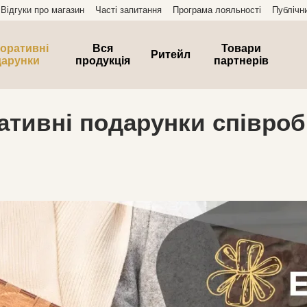
Відгуки про магазин
Часті запитання
Програма лояльності
Публічн
оративні
Вся
Товари
Ритейл
дарунки
продукція
партнерів
ративні подарунки співро