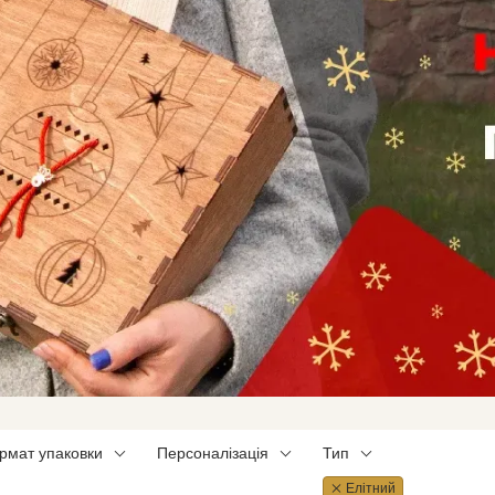
рмат упаковки
Персоналізація
Тип
Елітний