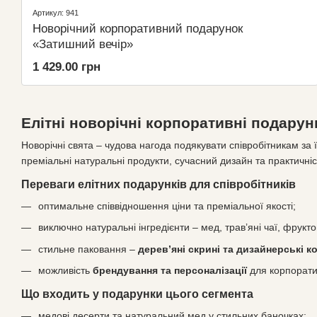
Артикул: 941
Новорiчний корпоративний подарунок
«Затишний вечір»
1 429.00 грн
Елітні новорічні корпоративні подару
Новорічні свята – чудова нагода подякувати співробітникам за
преміальні натуральні продукти, сучасний дизайн та практичніс
Переваги елітних подарунків для співробітників
оптимальне співвідношення ціни та преміальної якості;
виключно натуральні інгредієнти – мед, трав’яні чаї, фрукто
стильне паковання –
дерев’яні скрині та дизайнерські к
можливість
брендування та персоналізації
для корпорати
Що входить у подарунки цього сегмента
медові десерти та натуральний мед у стильних баночках;