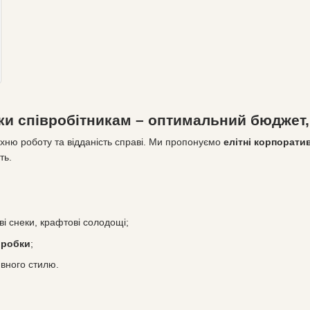
нки співробітникам – оптимальний бюдже
 їхню роботу та відданість справі. Ми пропонуємо
елітні корпорати
ть.
ві снеки, крафтові солодощі;
оробки
;
вного стилю.