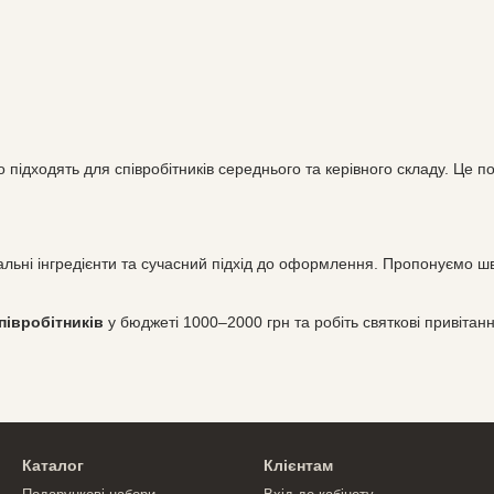
підходять для співробітників середнього та керівного складу. Це п
ні інгредієнти та сучасний підхід до оформлення. Пропонуємо швидк
півробітників
у бюджеті 1000–2000 грн та робіть святкові привітан
Каталог
Клієнтам