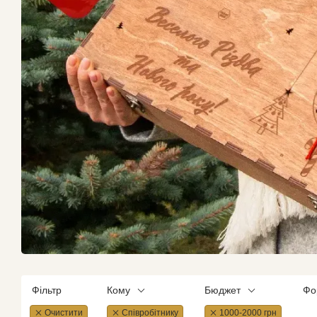
Фільтр
Кому
Бюджет
Фо
Очистити
Співробітнику
1000-2000 грн