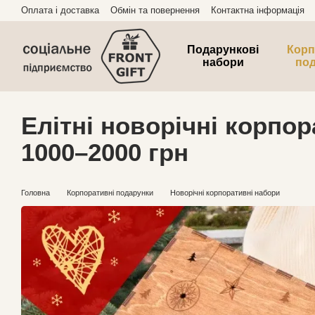
Перейти до основного контенту
Оплата і доставка
Обмін та повернення
Контактна інформація
Подарункові
Корп
набори
по
Елітні новорічні корпо
1000–2000 грн
Головна
Корпоративні подарунки
Новорічні корпоративні набори