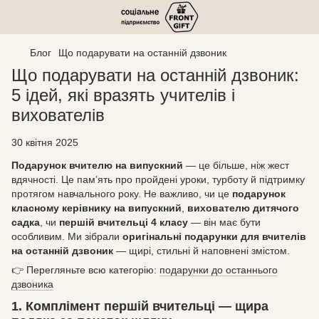
Блог
Що подарувати на останній дзвоник
Що подарувати на останній дзвоник:
5 ідей, які вразять учителів і
вихователів
30 квітня 2025
Подарунок вчителю на випускний
— це більше, ніж жест
вдячності. Це пам’ять про пройдені уроки, турботу й підтримку
протягом навчального року. Не важливо, чи це
подарунок
класному керівнику на випускний
,
вихователю дитячого
садка
, чи
першій вчительці 4 класу
— він має бути
особливим. Ми зібрали
оригінальні подарунки для вчителів
на останній дзвоник
— щирі, стильні й наповнені змістом.
👉 Перегляньте всю категорію:
подарунки до останнього
дзвоника
1. Комплімент першій вчительці — щира