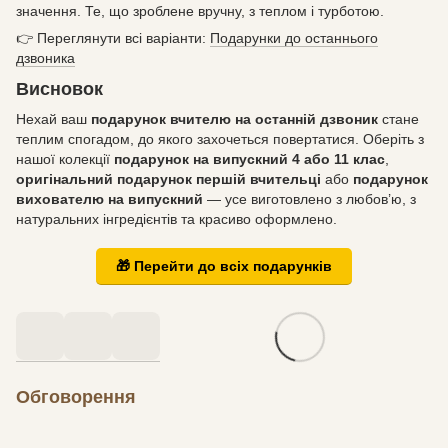
значення. Те, що зроблене вручну, з теплом і турботою.
👉 Переглянути всі варіанти:
Подарунки до останнього
дзвоника
Висновок
Нехай ваш
подарунок вчителю на останній дзвоник
стане
теплим спогадом, до якого захочеться повертатися. Оберіть з
нашої колекції
подарунок на випускний 4 або 11 клас
,
оригінальний подарунок першій вчительці
або
подарунок
вихователю на випускний
— усе виготовлено з любов’ю, з
натуральних інгредієнтів та красиво оформлено.
🎁 Перейти до всіх подарунків
Обговорення