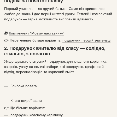
подяка за початок шляху
Перший учитель — як другий батько. Саме він прищеплює
любов до знань і дає перші життєві уроки. Теплий і компактний
подарунок — гарна можливість висловити вдячність.
🎁
Комплімент “Моєму наставнику”
👉 Перегляньте більше варіантів:
подарунки першій вчительці
2. Подарунок вчителю від класу — солідно,
стильно, з повагою
Якщо шукаєте статусний подарунок для класного керівника,
зверніть увагу на великі набори, які поєднують крафтовий
підхід, персоналізацію та корисний вміст.
Глибока повага
Книга щирої шани
👉 Ще більше варіантів:
подарунки класному керівнику