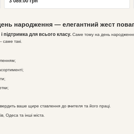
3 089.00 грн
день народження — елегантний жест пова
і підтримка для всього класу.
Саме тому на день народження
 саме такі.
мленням;
асортименті;
ти;
етки;
твердить ваше щире ставлення до вчителя та його праці.
ків, Одеса та інші міста.