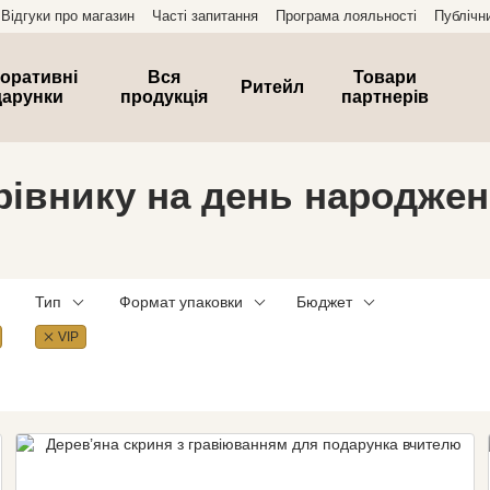
Відгуки про магазин
Часті запитання
Програма лояльності
Публічн
оративні
Вся
Товари
Ритейл
дарунки
продукція
партнерів
рівнику на день народжен
Тип
Формат упаковки
Бюджет
VIP