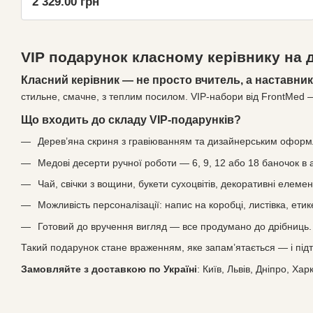
2 329.00 грн
VIP подарунок класному керівнику на 
Класний керівник — не просто вчитель, а наставник 
стильне, смачне, з теплим посилом. VIP-набори від FrontMed —
Що входить до складу VIP-подарунків?
Дерев’яна скриня з гравіюванням та дизайнерським офор
Медові десерти ручної роботи — 6, 9, 12 або 18 баночок в 
Чай, свічки з вощини, букети сухоцвітів, декоративні елемен
Можливість персоналізації: напис на коробці, листівка, етик
Готовий до вручення вигляд — все продумано до дрібниць.
Такий подарунок стане враженням, яке запам’ятається — і під
Замовляйте з доставкою по Україні
: Київ, Львів, Дніпро, Хар