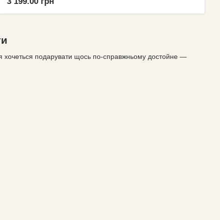
3 199.00 грн
ги
 хочеться подарувати щось по-справжньому достойне —