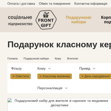
Перейти до основного контенту
Оплата і доставка
Обмін та повернення
Контактна інформація
Подарункові
Корп
набори
по
Подарунок класному ке
Головна
Подарункові набори
Кому
Вчителю
Фільтр
Кому
Привід
Очистити
Класному керівнику
День народження
Персоналізація