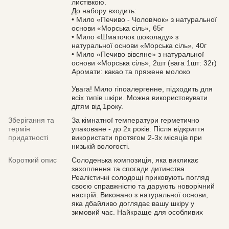
листівкою.
До набору входить:
• Мило «Печиво - Чоловічок» з натуральної
основи «Морська сіль», 65г
• Мило «Шматочок шоколаду» з
натуральної основи «Морська сіль», 40г
• Мило «Печиво вівсяне» з натуральної
основи «Морська сіль», 2шт (вага 1шт: 32г)
Аромати: какао та пряжене молоко
Увага! Мило гіпоалергенне, підходить для
всіх типів шкіри. Можна використовувати
дітям від 1року.
Зберігання та
За кімнатної температури герметично
термін
упаковане - до 2х років. Після відкриття
придатності
використати протягом 2-3х місяців при
низькій вологості.
Короткий опис
Солоденька композиція, яка викликає
захоплення та спогади дитинства.
Реалістичні солодощі приковують погляд
своєю справжністю та дарують новорічний
настрій. Виконано з натуральної основи,
яка дбайливо доглядає вашу шкіру у
зимовий час. Найкраще для особливих