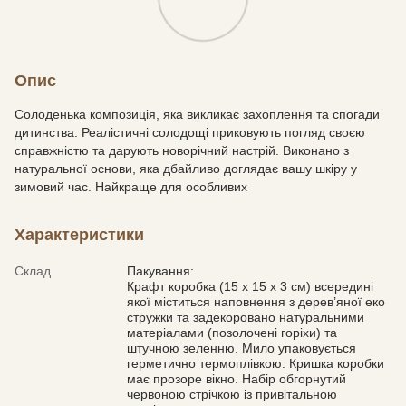
Опис
Солоденька композиція, яка викликає захоплення та спогади
дитинства. Реалістичні солодощі приковують погляд своєю
справжністю та дарують новорічний настрій. Виконано з
натуральної основи, яка дбайливо доглядає вашу шкіру у
зимовий час. Найкраще для особливих
Характеристики
Склад
Пакування:
Крафт коробка (15 х 15 х 3 см) всередині
якої міститься наповнення з дерев’яної еко
стружки та задекоровано натуральними
матеріалами (позолочені горіхи) та
штучною зеленню. Мило упаковується
герметично термоплівкою. Кришка коробки
має прозоре вікно. Набір обгорнутий
червоною стрічкою із привітальною