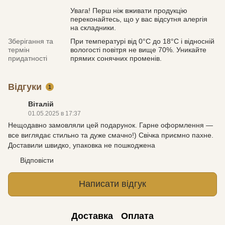
Увага! Перш ніж вживати продукцію
переконайтесь, що у вас відсутня алергія
на складники.
Зберігання та
При температурі від 0°С до 18°С і відносній
термін
вологості повітря не вище 70%. Уникайте
придатності
прямих сонячних променів.
Відгуки
1
Віталій
01.05.2025 в 17:37
Нещодавно замовляли цей подарунок. Гарне оформлення —
все виглядає стильно та дуже смачно!) Свічка приємно пахне.
Доставили швидко, упаковка не пошкоджена
Відповісти
Написати відгук
Доставка
Оплата