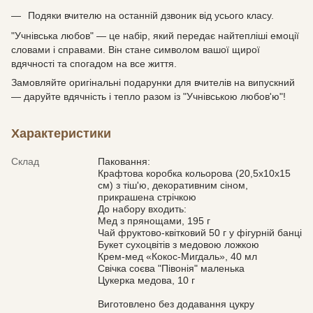
Подяки вчителю на останній дзвоник від усього класу.
"Учнівська любов" — це набір, який передає найтепліші емоції
словами і справами. Він стане символом вашої щирої
вдячності та спогадом на все життя.
Замовляйте оригінальні подарунки для вчителів на випускний
— даруйте вдячність і тепло разом із "Учнівською любов'ю"!
Характеристики
Склад
Паковання:
Крафтова коробка кольорова (20,5х10х15
см) з тіш'ю, декоративним сіном,
прикрашена стрічкою
До набору входить:
Мед з прянощами, 195 г
Чай фруктово-квітковий 50 г у фігурній банці
Букет сухоцвітів з медовою ложкою
Крем-мед «Кокос-Мигдаль», 40 мл
Свічка соєва "Півонія" маленька
Цукерка медова, 10 г
Виготовлено без додавання цукру