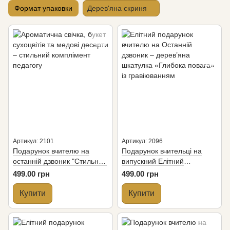
Формат упаковки
Дерев'яна скриня
Артикул: 2101
Артикул: 2096
Подарунок вчителю на
Подарунок вчительці на
останній дзвоник "Стильний
випускний Елітний
комплімент"
комплімент, S "Глибока
499.00 грн
499.00 грн
повага"
Купити
Купити