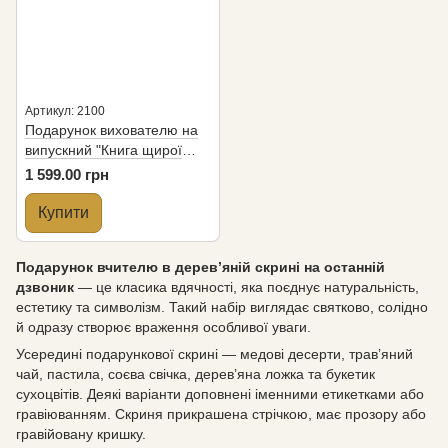
Артикул: 2100
Подарунок вихователю на
випускний "Книга щирої
шани"
1 599.00 грн
Купити
Подарунок вчителю в дерев’яній скрині на останній
дзвоник
— це класика вдячності, яка поєднує натуральність,
естетику та символізм. Такий набір виглядає святково, солідно
й одразу створює враження особливої уваги.
Усередині подарункової скрині — медові десерти, трав’яний
чай, пастила, соєва свічка, дерев’яна ложка та букетик
сухоцвітів. Деякі варіанти доповнені іменними етикетками або
гравіюванням. Скриня прикрашена стрічкою, має прозору або
гравійовану кришку.