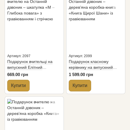
Артикул: 2097
Артикул: 2099
Подарунок вчительці на
Подарунок класному
випускний Елітний
керівнику на випускний
комплімент, M "Глибока
"Книга щирої шани"
669.00 грн
1 599.00 грн
повага"
Купити
Купити