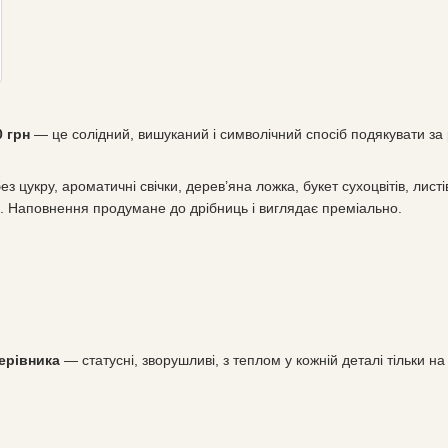
0 грн
— це солідний, вишуканий і символічний спосіб подякувати за
 цукру, ароматичні свічки, дерев’яна ложка, букет сухоцвітів, лист
 Наповнення продумане до дрібниць і виглядає преміально.
ерівника
— статусні, зворушливі, з теплом у кожній деталі тільки н