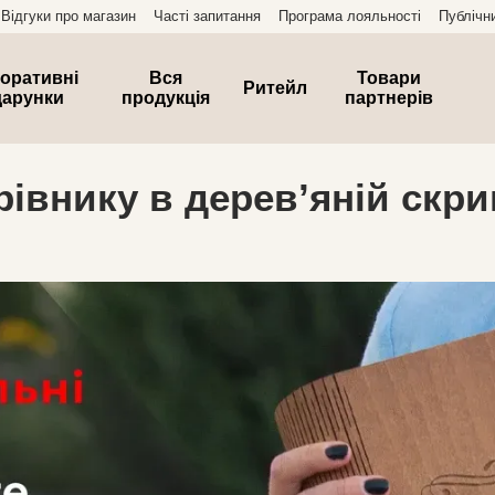
Відгуки про магазин
Часті запитання
Програма лояльності
Публічн
оративні
Вся
Товари
Ритейл
дарунки
продукція
партнерів
івнику в дерев’яній скрин