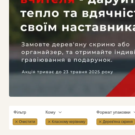
Фільтр
Кому
Формат упаковки
Очистити
Класному керівнику
Дерев'яна скриня