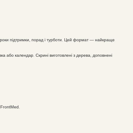
 роки підтримки, порад і турботи. Цей формат — найкраще
івка або календар. Скрині виготовлені з дерева, доповнені
а FrontMed.