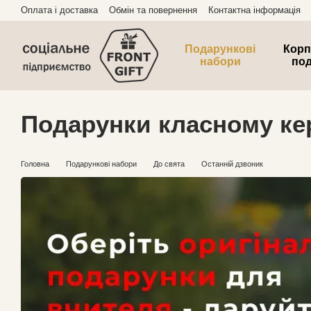
Перейти до основного контенту
Оплата і доставка
Обмін та повернення
Контактна інформація
Подарункові
Корп
набори
по
Подарунки класному кер
Головна
Подарункові набори
До свята
Останній дзвоник