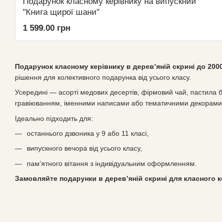
Подарунок класному керівнику на випускний
"Книга щирої шани"
1 599.00 грн
Подарунок класному керівнику в дерев’яній скрині до 200
рішення для колективного подарунка від усього класу.
Усередині — асорті медових десертів, фірмовий чай, пастила без
гравіюванням, іменними написами або тематичними декорами.
Ідеально підходить для:
останнього дзвоника у 9 або 11 класі,
випускного вечора від усього класу,
пам’ятного вітання з індивідуальним оформленням.
Замовляйте подарунки в дерев’яній скрині для класного к