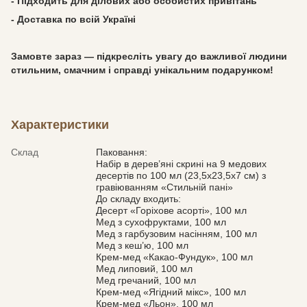
- Підходить для ділових або особистих привітань
- Доставка по всій Україні
Замовте зараз
— підкресліть увагу до важливої людини
стильним, смачним і справді унікальним подарунком!
Характеристики
Склад
Паковання:
Набір в дерев’яні скрині на 9 медових
десертів по 100 мл (23,5х23,5х7 см) з
гравіюванням «Стильній пані»
До складу входить:
Десерт «Горіхове асорті», 100 мл
Мед з сухофруктами, 100 мл
Мед з гарбузовим насінням, 100 мл
Мед з кеш’ю, 100 мл
Крем-мед «Какао-Фундук», 100 мл
Мед липовий, 100 мл
Мед гречаний, 100 мл
Крем-мед «Ягідний мікс», 100 мл
Крем-мед «Льон», 100 мл