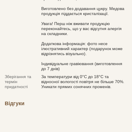
Виготовлено без додавання цукру. Медова
продукція піддається кристалізації.
Увага! Перш ніж вживати продукцію
переконайтесь, що у вас відсутня алергія
на складники.
Додаткова інформація: фото несе
ілюстративний характер (подарунок може
відрізнятись візуально).
Індивідуальне гравіювання (виготовлення
до 7 днів)
Зберігання та
За температури від 0°С до 18°С та
термін
відносної вологості повітря не більше 70%.
придатності
Уникати прямих сонячних променів.
Відгуки