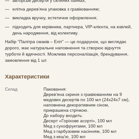
авторські десерти у скляних банках;
елітна дерев’яна упаковка з гравіюванням;
викладка вручну, естетичне оформлення;
підходить для керівника, партнера, VIP-клієнта, на ювілей,
день народження, від колективу.
Набір “Палітра смаків – Еліт” — це подарунок, що виглядає
дорого, має натуральне наповнення та створює відчуття
турботи й вдячності. Можлива персоналізація, брендування,
замовлення від 1 шт.
Характеристики
Склад
Паковання:
Дерев’яна скриня з гравіюванням на 9
медових десертів по 100 мл (24х24х7 см),
наповнена декоративним сіном,
прикрашена стрічкою.
До набору входить:
Десерт «Горіхове асорті», 100 мл
Мед з сухофруктами, 100 мл
Мед з гарбузовим насінням, 100 мл
Мед з кеш'ю, 100 мл