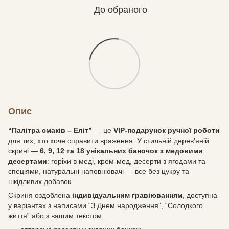
До обраного
Опис
“Палітра смаків – Еліт”
— це
VIP-подарунок ручної роботи
для тих, хто хоче справити враження. У стильній дерев’яній
скрині —
6, 9, 12 та 18 унікальних баночок з медовими
десертами
: горіхи в меді, крем-мед, десерти з ягодами та
спеціями, натуральні наповнювачі — все без цукру та
шкідливих добавок.
Скриня оздоблена
індивідуальним гравіюванням
, доступна
у варіантах з написами “З Днем народження”, “Солодкого
життя” або з вашим текстом.