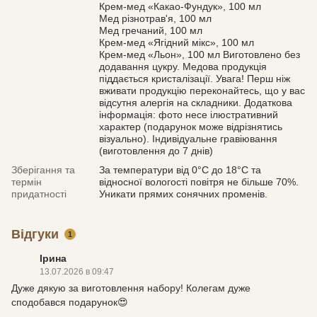
Крем-мед «Какао-Фундук», 100 мл
Мед різнотрав'я, 100 мл
Мед гречаний, 100 мл
Крем-мед «Ягідний мікс», 100 мл
Крем-мед «Льон», 100 мл Виготовлено без
додавання цукру. Медова продукція
піддається кристалізації. Увага! Перш ніж
вживати продукцію переконайтесь, що у вас
відсутня алергія на складники. Додаткова
інформація: фото несе ілюстративний
характер (подарунок може відрізнятись
візуально). Індивідуальне гравіювання
(виготовлення до 7 днів)
Зберігання та
За температури від 0°С до 18°С та
термін
відносної вологості повітря не більше 70%.
придатності
Уникати прямих сонячних променів.
Відгуки
1
Ірина
13.07.2026 в 09:47
Дуже дякую за виготовлення набору! Колегам дуже
сподобався подарунок😍