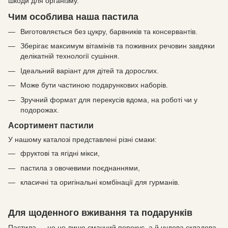
шкоди для організму.
Чим особлива наша пастила
Виготовляється без цукру, барвників та консервантів.
Зберігає максимум вітамінів та поживних речовин завдяки
делікатній технології сушіння.
Ідеальний варіант для дітей та дорослих.
Може бути частиною подарункових наборів.
Зручний формат для перекусів вдома, на роботі чи у
подорожах.
Асортимент пастили
У нашому каталозі представлені різні смаки:
фруктові та ягідні мікси,
пастила з овочевими поєднаннями,
класичні та оригінальні комбінації для гурманів.
Для щоденного вживання та подарунків
Пастила — це не лише смачний перекус, а й чудова складова