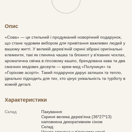
Опис
«Сова» — це стильний і продуманий новорічний подарунок,
що стане чудовим вибором для привітання важливих людей у
вашому житті. У великій дерев’яній скрині зібрані оригінальні
елементи, такі як глиняна чашка та блокнот у в'язаних чохлах,
ароматична свічка в гіпсовому кашпо, брендована кава та два
смачних медових десерти — крем-мед «Полуниця» та
«Горіхове асорті». Такий подарунок дарує затишок та тепло,
ідеально підходить для тих, хто цінує унікальність та турботу в
кожній деталі.
Характеристики
Склад
Пакування:
Скриня велика дерев'яна (36*27*13)
наповнена декоративним сіном
Склад:
Чашка глиняна у в'язаному чохлі