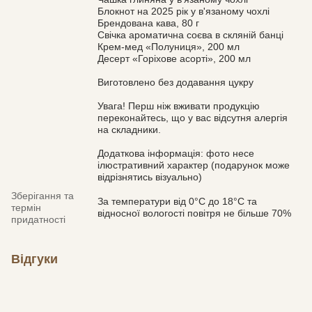
Блокнот на 2025 рік у в'язаному чохлі
Брендована кава, 80 г
Свічка ароматична соєва в скляній банці
Крем-мед «Полуниця», 200 мл
Десерт «Горіхове асорті», 200 мл
Виготовлено без додавання цукру
Увага! Перш ніж вживати продукцію
переконайтесь, що у вас відсутня алергія
на складники.
Додаткова інформація: фото несе
ілюстративний характер (подарунок може
відрізнятись візуально)
Зберігання та
За температури від 0°С до 18°С та
термін
відносної вологості повітря не більше 70%
придатності
Відгуки