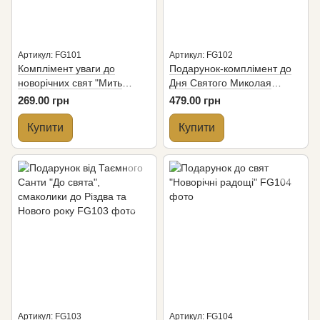
Артикул: FG101
Артикул: FG102
Комплімент уваги до
Подарунок-комплімент до
новорічних свят "Мить
Дня Святого Миколая
свята"
"Святковий вайб"
269.00 грн
479.00 грн
Купити
Купити
Артикул: FG103
Артикул: FG104