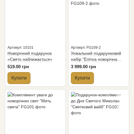
Артикул: 10101
Артикул: FG109-2
Новорiчний подарунок
Унікальний подарунковий
«Свято наближається»
набір "Елітна новорічна
колекція", щоб здивувати
519.00 грн
3 999.00 грн
Купити
Купити