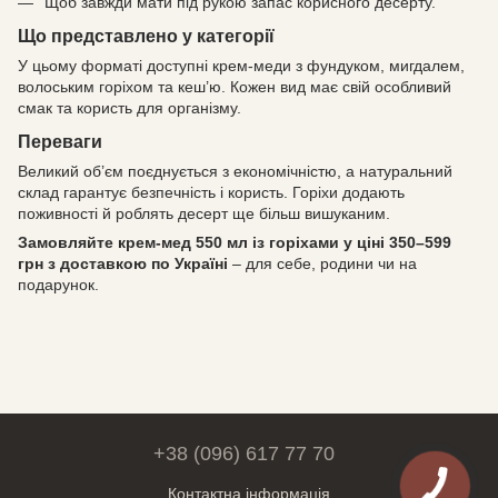
Щоб завжди мати під рукою запас корисного десерту.
Що представлено у категорії
У цьому форматі доступні крем-меди з фундуком, мигдалем,
волоським горіхом та кеш’ю. Кожен вид має свій особливий
смак та користь для організму.
Переваги
Великий об’єм поєднується з економічністю, а натуральний
склад гарантує безпечність і користь. Горіхи додають
поживності й роблять десерт ще більш вишуканим.
Замовляйте крем-мед 550 мл із горіхами у ціні 350–599
грн з доставкою по Україні
– для себе, родини чи на
подарунок.
+38 (096) 617 77 70
Контактна інформація