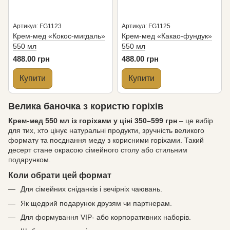
Артикул: FG1123
Артикул: FG1125
Крем-мед «Кокос-мигдаль»
Крем-мед «Какао-фундук»
550 мл
550 мл
488.00 грн
488.00 грн
Купити
Купити
Велика баночка з користю горіхів
Крем-мед 550 мл із горіхами у ціні 350–599 грн
– це вибір
для тих, хто цінує натуральні продукти, зручність великого
формату та поєднання меду з корисними горіхами. Такий
десерт стане окрасою сімейного столу або стильним
подарунком.
Коли обрати цей формат
Для сімейних сніданків і вечірніх чаювань.
Як щедрий подарунок друзям чи партнерам.
Для формування VIP- або корпоративних наборів.