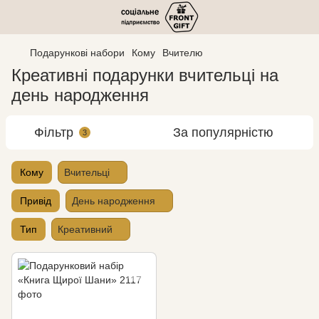
Подарункові набори
Кому
Вчителю
Креативні подарунки вчительці на
день народження
Фільтр
За популярністю
3
Кому
Вчительці
Привід
День народження
Тип
Креативний