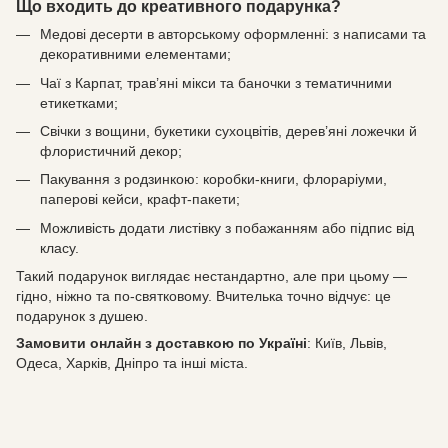
Що входить до креативного подарунка?
Медові десерти в авторському оформленні: з написами та
декоративними елементами;
Чаї з Карпат, трав’яні мікси та баночки з тематичними
етикетками;
Свічки з вощини, букетики сухоцвітів, дерев’яні ложечки й
флористичний декор;
Пакування з родзинкою: коробки-книги, флораріуми,
паперові кейси, крафт-пакети;
Можливість додати листівку з побажанням або підпис від
класу.
Такий подарунок виглядає нестандартно, але при цьому —
гідно, ніжно та по-святковому. Вчителька точно відчує: це
подарунок з душею.
Замовити онлайн з доставкою по Україні
: Київ, Львів,
Одеса, Харків, Дніпро та інші міста.