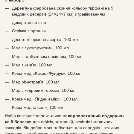
Дерев’яна фарбована скриня кольору тіффані на 9
медових десертів (24×24×7 см) з гравіюванням
Декоративне сіно
Стрічка з органзи
Десерт «Горіхове асорті», 100 мл
Мед з сухофруктами, 100 мл
Мед з гарбузовим насінням, 100 мл
Мед з кеш’ю, 100 мл
Крем-мед «Какао–Фундук», 100 мл
Мед різнотрав’я, 100 мл
Мед з кедровим горіхом, 100 мл
Крем-мед «Ягідний мікс», 100 мл
Крем-мед «Льон», 100 мл
Набір виглядає переконливо як
корпоративний подарунок
на 8 березня
для офісів, компаній, освітніх і медичних
закладів. Він добре масштабується для середніх і великих
замовлень та зберігає відчуття індивідуального підходу