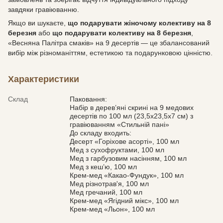
завдяки гравіюванню.
Якщо ви шукаєте,
що подарувати жіночому колективу на 8
березня
або
що подарувати колективу на 8 березня
,
«Весняна Палітра смаків» на 9 десертів — це збалансований
вибір між різноманіттям, естетикою та подарунковою цінністю.
Характеристики
Склад
Паковання:
Набір в дерев’яні скрині на 9 медових
десертів по 100 мл (23,5х23,5х7 см) з
гравіюванням «Стильній пані»
До складу входить:
Десерт «Горіхове асорті», 100 мл
Мед з сухофруктами, 100 мл
Мед з гарбузовим насінням, 100 мл
Мед з кеш’ю, 100 мл
Крем-мед «Какао-Фундук», 100 мл
Мед різнотрав'я, 100 мл
Мед гречаний, 100 мл
Крем-мед «Ягідний мікс», 100 мл
Крем-мед «Льон», 100 мл