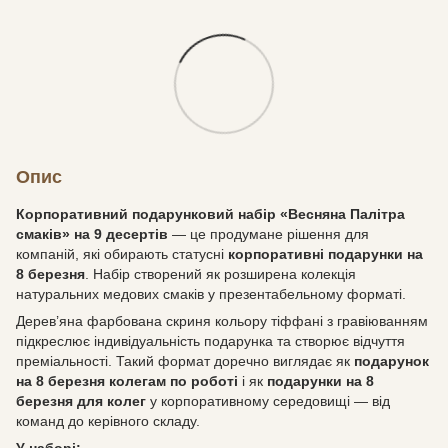
Опис
Корпоративний подарунковий набір «Весняна Палітра
смаків» на 9 десертів
— це продумане рішення для
компаній, які обирають статусні
корпоративні подарунки на
8 березня
. Набір створений як розширена колекція
натуральних медових смаків у презентабельному форматі.
Дерев’яна фарбована скриня кольору тіффані з гравіюванням
підкреслює індивідуальність подарунка та створює відчуття
преміальності. Такий формат доречно виглядає як
подарунок
на 8 березня колегам по роботі
і як
подарунки на 8
березня для колег
у корпоративному середовищі — від
команд до керівного складу.
У наборі: