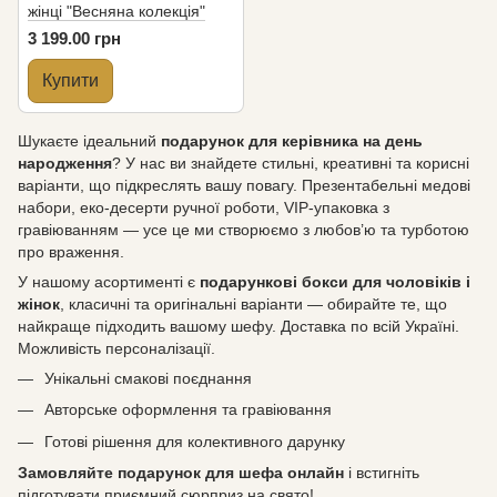
жінці "Весняна колекція"
3 199.00 грн
Купити
Шукаєте ідеальний
подарунок для керівника на день
народження
? У нас ви знайдете стильні, креативні та корисні
варіанти, що підкреслять вашу повагу. Презентабельні медові
набори, еко-десерти ручної роботи, VIP-упаковка з
гравіюванням — усе це ми створюємо з любов’ю та турботою
про враження.
У нашому асортименті є
подарункові бокси для чоловіків і
жінок
, класичні та оригінальні варіанти — обирайте те, що
найкраще підходить вашому шефу. Доставка по всій Україні.
Можливість персоналізації.
Унікальні смакові поєднання
Авторське оформлення та гравіювання
Готові рішення для колективного дарунку
Замовляйте подарунок для шефа онлайн
і встигніть
підготувати приємний сюрприз на свято!