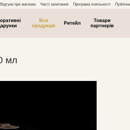
Відгуки про магазин
Часті запитання
Програма лояльності
Публічн
оративні
Вся
Товари
Ритейл
дарунки
продукція
партнерів
0 мл