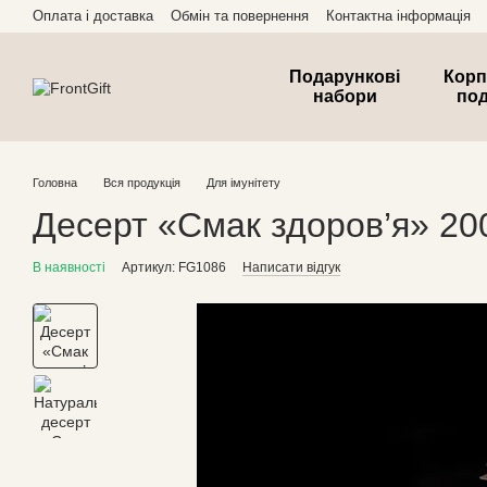
Перейти до основного контенту
Оплата і доставка
Обмін та повернення
Контактна інформація
Подарункові
Корп
набори
по
Головна
Вся продукція
Для імунітету
Десерт «Смак здоров’я» 20
В наявності
Артикул: FG1086
Написати відгук