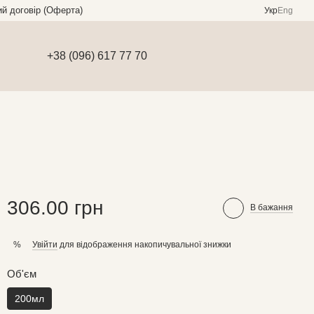
ий договір (Оферта)
Укр
Eng
+38 (096) 617 77 70
306.00 грн
В бажання
Увійти
для відображення накопичувальної знижки
%
Об'єм
200мл