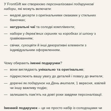
У FrontGift ми створюємо
персоналізовані подарункові
набори
, які можуть включати:
медові десерти з оригінальними смаками у стильних
баночках;
натуральні чаї
та солодкі компліменти;
набори у
дерев’яних скринях чи коробках зі шпону
з
гравіюванням;
свічки, сухоцвіти й інші декоративні елементи з
індивідуальним оформленням.
Чому обирають
іменні подарунки
?
вони виглядають
унікально та оригінально
;
підкреслюють вашу увагу до деталей і повагу до вчителя;
доречні як
подарунок на День вчителя
, 1 вересня, ювілей
чи іншу важливу подію;
залишають пам’ять на довгі роки завдяки персоналізації.
Іменний подарунок
– це не просто набір із солодощами чи