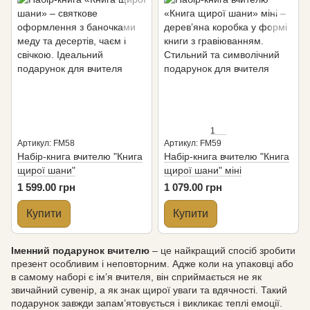
1
Артикул: FM58
Артикул: FM59
Набір-книга вчителю "Книга
Набір-книга вчителю "Книга
щирої шани"
щирої шани" міні
1 599.00 грн
1 079.00 грн
Купити
Купити
Іменний подарунок вчителю
– це найкращий спосіб зробити
презент особливим і неповторним. Адже коли на упаковці або
в самому наборі є ім’я вчителя, він сприймається не як
звичайний сувенір, а як знак щирої уваги та вдячності. Такий
подарунок завжди запам’ятовується і викликає теплі емоції.