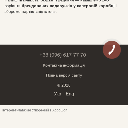
Напишіть кількість, бюджет і дедлайн — надішлемо 2–3
варіанти
брендованих подарунків у паперовій коробці
і
зберемо партію «під ключ».
+38 (096) 617 77 70
Контактна інформація
Повна версія сайту
© 2026
Укр
Eng
Інтернет-магазин створений з Хорошоп
Обери месенджер для спілкування:
Telegram
Viber
Чат на сайті