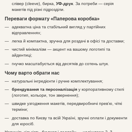
слівер (сleeve), бирка,
УФ-друк
. За потреби — серія
макетів під різні підрозділи.
Переваги формату «Паперова коробка»
адекватна ціна та стабільний вигляд у партійних
відправленнях;
легка й компактна, зручна для роздачі в офісі та доставки;
чистий мінімалізм — акцент на вашому логотипі та
айдентиці;
гнучко масштабується від десятків до сотень штук.
Чому варто обрати нас
натуральні інгредієнти і ручне комплектування;
брендування та персоналізація
у корпоративному стилі
(логотип, кольори, тон звернення);
швидке узгодження макетів, передвиробничі прев’ю, чіткі
терміни;
доставка по Києву та всій Україні, зручні оплати і документи
для юросіб.