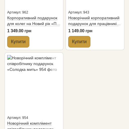
Артикул: 962
Артикул: 943
Корпоративний подарунок
Новорiчний корпоративний
для колег на Новий рік «Під
подарунок для працівників
ялинку»
«Зимові радощі»
1 349.00 грн
1 149.00 грн
Купити
Купити
Артикул: 954
Новорiчний комплiмент