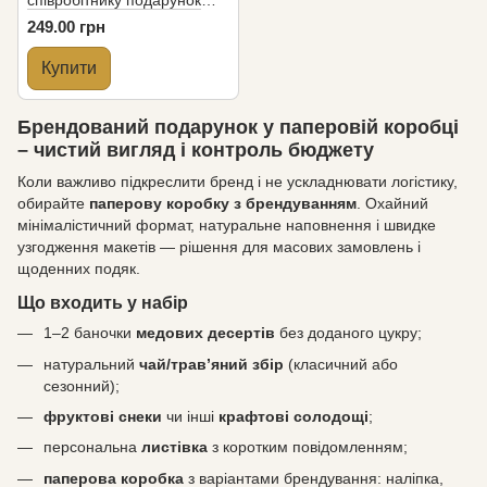
співробітнику подарунок
«Солодка мить»
249.00 грн
Купити
Брендований подарунок у паперовій коробці
– чистий вигляд і контроль бюджету
Коли важливо підкреслити бренд і не ускладнювати логістику,
обирайте
паперову коробку з брендуванням
. Охайний
мінімалістичний формат, натуральне наповнення і швидке
узгодження макетів — рішення для масових замовлень і
щоденних подяк.
Що входить у набір
1–2 баночки
медових десертів
без доданого цукру;
натуральний
чай/трав’яний збір
(класичний або
сезонний);
фруктові снеки
чи інші
крафтові солодощі
;
персональна
листівка
з коротким повідомленням;
паперова коробка
з варіантами брендування: наліпка,