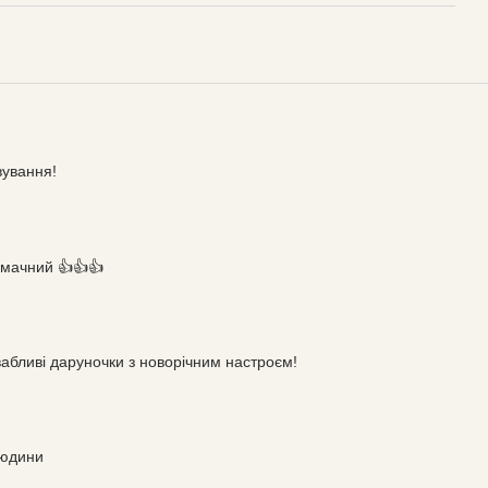
вування!
смачний 👍👍👍
абливі даруночки з новорічним настроєм!
людини