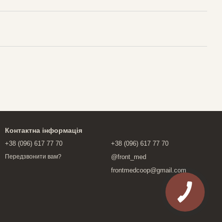
Контактна інформація
+38 (096) 617 77 70
+38 (096) 617 77 70
@front_med
Передзвонити вам?
frontmedcoop@gmail.com