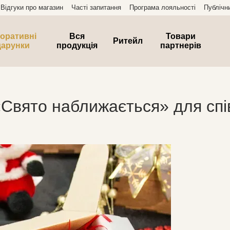
Відгуки про магазин
Часті запитання
Програма лояльності
Публічн
оративні
Вся
Товари
Ритейл
дарунки
продукція
партнерів
Свято наближається» для спів