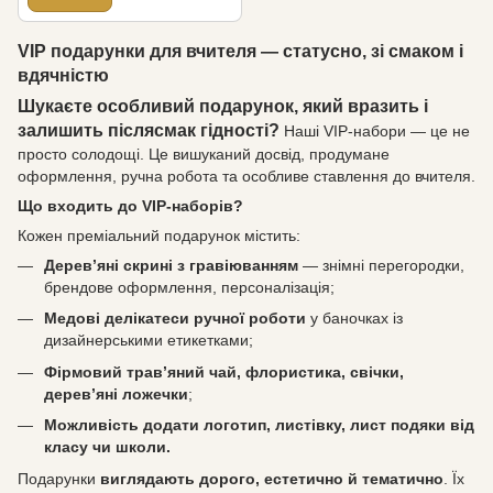
VIP подарунки для вчителя — статусно, зі смаком і
вдячністю
Шукаєте особливий подарунок, який вразить і
залишить післясмак гідності?
Наші VIP-набори — це не
просто солодощі. Це вишуканий досвід, продумане
оформлення, ручна робота та особливе ставлення до вчителя.
Що входить до VIP-наборів?
Кожен преміальний подарунок містить:
Дерев’яні скрині з гравіюванням
— знімні перегородки,
брендове оформлення, персоналізація;
Медові делікатеси ручної роботи
у баночках із
дизайнерськими етикетками;
Фірмовий трав’яний чай, флористика, свічки,
дерев’яні ложечки
;
Можливість додати логотип, листівку, лист подяки від
класу чи школи.
Подарунки
виглядають дорого, естетично й тематично
. Їх