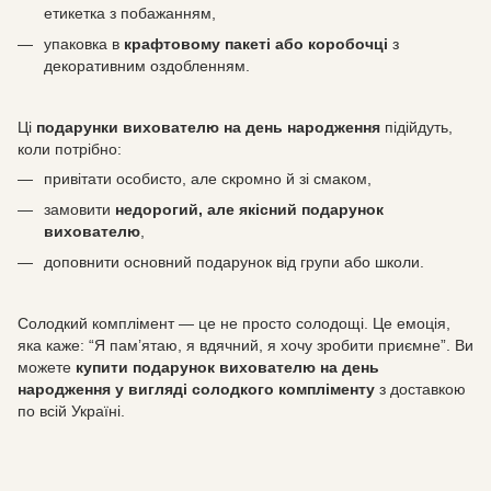
етикетка з побажанням,
упаковка в
крафтовому пакеті або коробочці
з
декоративним оздобленням.
Ці
подарунки вихователю на день народження
підійдуть,
коли потрібно:
привітати особисто, але скромно й зі смаком,
замовити
недорогий, але якісний подарунок
вихователю
,
доповнити основний подарунок від групи або школи.
Солодкий комплімент — це не просто солодощі. Це емоція,
яка каже: “Я пам’ятаю, я вдячний, я хочу зробити приємне”. Ви
можете
купити подарунок вихователю на день
народження у вигляді солодкого компліменту
з доставкою
по всій Україні.