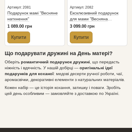
Артикул: 2081
Артикул: 2082
Подарунок мамі "Весняне
Ексклюзивний подарунок
натхнення"
для мами "Весняна
колекція"
1 089.00 грн
3 099.00 грн
Купити
Купити
Що подарувати дружині на День матері?
Оберіть
романтичний подарунок дружині
, що передасть
ніжність і вдячність. У нашій добірці —
оригінальні ідеї
подарунків для коханої
: медові десерти ручної роботи, чаї,
аромасвічки, декоративні елементи з натуральних матеріалів.
Кожен набір — це історія кохання, затишку і поваги. Зробіть
цей день особливим — замовляйте з доставкою по Україні.