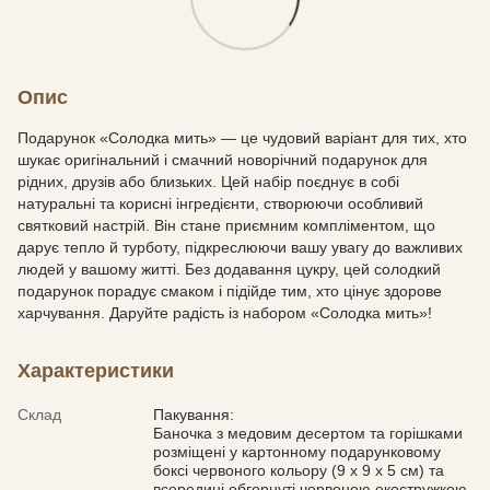
Опис
Подарунок «Солодка мить» — це чудовий варіант для тих, хто
шукає оригінальний і смачний новорічний подарунок для
рідних, друзів або близьких. Цей набір поєднує в собі
натуральні та корисні інгредієнти, створюючи особливий
святковий настрій. Він стане приємним компліментом, що
дарує тепло й турботу, підкреслюючи вашу увагу до важливих
людей у вашому житті. Без додавання цукру, цей солодкий
подарунок порадує смаком і підійде тим, хто цінує здорове
харчування. Даруйте радість із набором «Солодка мить»!
Характеристики
Склад
Пакування:
Баночка з медовим десертом та горішками
розміщені у картонному подарунковому
боксі червоного кольору (9 х 9 х 5 см) та
всередині обгорнуті червоною екостружкою.