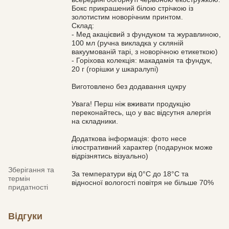
Бокс прикрашений білою стрічкою із
золотистим новорічним принтом.
Склад:
- Мед акацієвий з фундуком та журавлиною,
100 мл (ручна викладка у скляній
вакуумованій тарі, з новорічною етикеткою)
- Горіхова колекція: макадамія та фундук,
20 г (горішки у шкаралупі)
Виготовлено без додавання цукру
Увага! Перш ніж вживати продукцію
переконайтесь, що у вас відсутня алергія
на складники.
Додаткова інформація: фото несе
ілюстративний характер (подарунок може
відрізнятись візуально)
Зберігання та
За температури від 0°С до 18°С та
термін
відносної вологості повітря не більше 70%
придатності
Відгуки