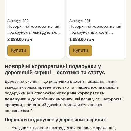
Артикул: 959
Артикул: 951
Новорічний корпоративний
Новорічний корпоративний
подарунок з індивідуальним
подарунок для колег
брендуванням «Елітна
«Веселих свят»
2 999.00 грн
1 999.00 грн
колекція»
Купити
Купити
Новорічні корпоративні подарунки у
дерев’яній скрині – естетика та статус
Дерев’яна скриня – це класичний варіант паковання, який
завжди виглядає презентабельно та підкреслює значимість
подарунка. Ми створюємо
новорічні корпоративні
подарунки у дерев’яних скринях
, які поєднують натуральні
продукти, елегантний дизайн та можливість повної
персоналізації.
Переваги подарунків у дерев’яних скринях
солідний та дорогий вигляд, який справляє враження;