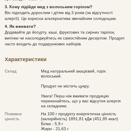
3. Кому підійде мед з волоським горіхом?
Він підходить дорослим і дітям від 3 років (за відсутності
алергії). Це корисна альтернатива звичайним солодощам.
4. Як вживати?
Додавайте до йогурту, каші, фруктових та сирних тарілок,
випічки чи насолоджуйтесь як самостійним десертом. Продукт
часто входить до подарункових наборів.
Характеристики
Склад
Мед натуральний акацієвий, горіх
волоський.
Продукт не містить цукру.
Увага! Перш ніж вживати продукцію
переконайтесь, що у вас відсутня алергія
на складники.
Поживна
На 100 г продукту енергетична цінність
цінність
(калорійність) 1891,81 кДж (451,85 ккал)
Білки - 5,9 г
Жири - 21,63 г