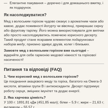
Елегантне пакування – доречно і для домашнього вжитку, і
як подарунок.
Як насолоджуватися?
Мед з волоським горіхом чудово смакує з ароматним чаєм або
кавою, додає поживності йогурту чи вівсянці, прикрашає сирну
або фруктову тарілку. Його можна використовувати для випічки
або просто насолоджуватись ложечкою корисного десерту.
Такий продукт стане яскравим елементом
подарункових
наборів меду
, приємно здивує друзів, колег і близьких.
Замовте мед з волоським горіхом вже сьогодні
–
відкрийте для себе гармонію медової ніжності та горіхової
насиченості!
Питання та відповіді (FAQ)
1. Чим корисний мед з волоським горіхом?
Це поєднання акацієвого меду та горіха, багатого на Омега-3
кислоти, вітаміни групи B і антиоксиданти. Десерт підтримує
роботу серця, зміцнює імунітет та додає енергії.
2. Яка харчова цінність?
У 100 г: 1891,81 кДж (451,85 ккал); білки – 5,9 г; жири – 21,63 г;
вуглеводи – 55,57 г.