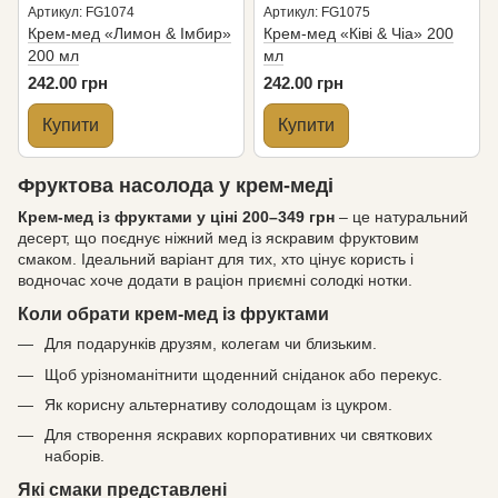
Артикул: FG1074
Артикул: FG1075
Крем-мед «Лимон & Імбир»
Крем-мед «Ківі & Чіа» 200
200 мл
мл
242.00 грн
242.00 грн
Купити
Купити
Фруктова насолода у крем-меді
Крем-мед із фруктами у ціні 200–349 грн
– це натуральний
десерт, що поєднує ніжний мед із яскравим фруктовим
смаком. Ідеальний варіант для тих, хто цінує користь і
водночас хоче додати в раціон приємні солодкі нотки.
Коли обрати крем-мед із фруктами
Для подарунків друзям, колегам чи близьким.
Щоб урізноманітнити щоденний сніданок або перекус.
Як корисну альтернативу солодощам із цукром.
Для створення яскравих корпоративних чи святкових
наборів.
Які смаки представлені