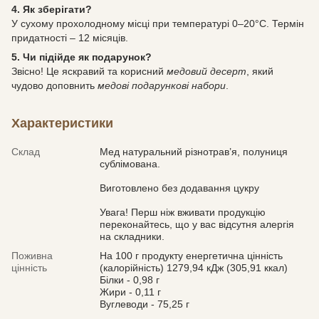
4. Як зберігати?
У сухому прохолодному місці при температурі 0–20°C. Термін
придатності – 12 місяців.
5. Чи підійде як подарунок?
Звісно! Це яскравий та корисний
медовий десерт
, який
чудово доповнить
медові подарункові набори
.
Характеристики
Склад
Мед натуральний різнотрав’я, полуниця
сублімована.
Виготовлено без додавання цукру
Увага! Перш ніж вживати продукцію
переконайтесь, що у вас відсутня алергія
на складники.
Поживна
На 100 г продукту енергетична цінність
цінність
(калорійність) 1279,94 кДж (305,91 ккал)
Білки - 0,98 г
Жири - 0,11 г
Вуглеводи - 75,25 г