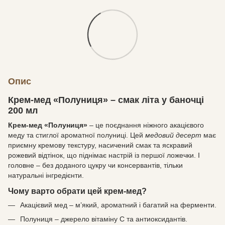
Опис
Крем-мед «Полуниця» – смак літа у баночці
200 мл
Крем-мед «Полуниця»
– це поєднання ніжного акацієвого
меду та стиглої ароматної полуниці. Цей
медовий десерт
має
приємну кремову текстуру, насичений смак та яскравий
рожевий відтінок, що піднімає настрій із першої ложечки. І
головне – без доданого цукру чи консервантів, тільки
натуральні інгредієнти.
Чому варто обрати цей крем-мед?
Акацієвий мед – м’який, ароматний і багатий на ферменти.
Полуниця – джерело вітаміну С та антиоксидантів.