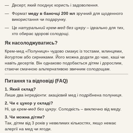
Десерт, який поєднує користь і задоволення.
Формат
меду в баночці 200 мл
зручний для щоденного
використання чи подарунку.
Це
натуральний крем-мед без цукру
– ідеально для тих,
хто обирає здорові солодощі.
Як насолоджуватись?
Крем-мед «Полуниця» чудово смакує із тостами, млинцями,
йогуртом або сирниками. Його можна додати до чаю, каші чи
навіть десертів. Він однаково подобається дітям і дорослим,
стаючи смачною альтернативою звичним солодощам.
Питання та відповіді (FAQ)
1. Який склад?
Лише два інгредієнти: акацієвий мед і подрібнена полуниця.
2. Чи є цукор у складі?
Ні, це
крем-мед без цукру
. Солодкість – виключно від меду.
3. Чи можна дітям?
Так, дітям від 3 років у невеликих кількостях, якщо немає
алергії на мед чи ягоди.