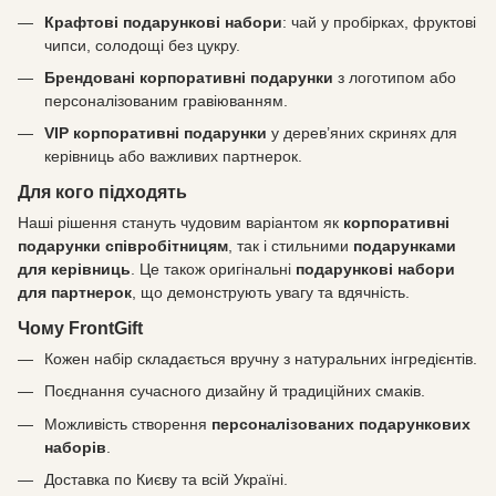
Крафтові подарункові набори
: чай у пробірках, фруктові
чипси, солодощі без цукру.
Брендовані корпоративні подарунки
з логотипом або
персоналізованим гравіюванням.
VIP корпоративні подарунки
у дерев’яних скринях для
керівниць або важливих партнерок.
Для кого підходять
Наші рішення стануть чудовим варіантом як
корпоративні
подарунки співробітницям
, так і стильними
подарунками
для керівниць
. Це також оригінальні
подарункові набори
для партнерок
, що демонструють увагу та вдячність.
Чому FrontGift
Кожен набір складається вручну з натуральних інгредієнтів.
Поєднання сучасного дизайну й традиційних смаків.
Можливість створення
персоналізованих подарункових
наборів
.
Доставка по Києву та всій Україні.