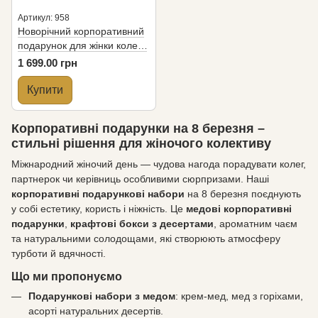
Артикул: 958
Новорiчний корпоративний
подарунок для жінки колеги
«Спа-розкіш»
1 699.00 грн
Купити
Корпоративні подарунки на 8 березня –
стильні рішення для жіночого колективу
Міжнародний жіночий день — чудова нагода порадувати колег,
партнерок чи керівниць особливими сюрпризами. Наші
корпоративні подарункові набори
на 8 березня поєднують
у собі естетику, користь і ніжність. Це
медові корпоративні
подарунки
,
крафтові бокси з десертами
, ароматним чаєм
та натуральними солодощами, які створюють атмосферу
турботи й вдячності.
Що ми пропонуємо
Подарункові набори з медом
: крем-мед, мед з горіхами,
асорті натуральних десертів.