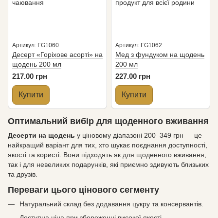
Артикул: FG1060
Артикул: FG1062
Десерт «Горіхове асорті» на
Мед з фундуком на щодень
щодень 200 мл
200 мл
217.00 грн
227.00 грн
Купити
Купити
Оптимальний вибір для щоденного вживання
Десерти на щодень
у ціновому діапазоні 200–349 грн — це
найкращий варіант для тих, хто шукає поєднання доступності,
якості та користі. Вони підходять як для щоденного вживання,
так і для невеликих подарунків, які приємно здивують близьких
та друзів.
Переваги цього цінового сегменту
Натуральний склад без додавання цукру та консервантів.
Доступна ціна при збереженні високої якості.