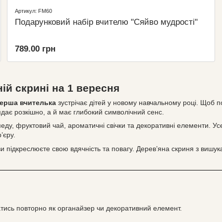
Артикул: FM60
Подарунковий набір вчителю "Сяйво мудрості"
789.00 грн
ій скрині на 1 вересня
ерша вчителька
зустрічає дітей у новому навчальному році. Щоб п
лядає розкішно, а й має глибокий символічний сенс.
ду, фруктовий чай, ароматичні свічки та декоративні елементи. Усе
’єру.
ви підкреслюєте свою вдячність та повагу. Дерев’яна скриня з виш
атись повторно як органайзер чи декоративний елемент.