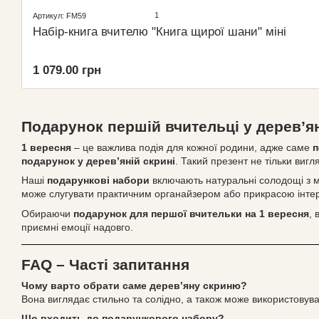
1
Артикул: FM59
Набір-книга вчителю "Книга щирої шани" міні
1 079.00 грн
Подарунок першій вчительці у дерев’ян
1 вересня
– це важлива подія для кожної родини, адже саме
п
подарунок у дерев’яній скрині
. Такий презент не тільки виг
Наші
подарункові набори
включають натуральні солодощі з ме
може слугувати практичним органайзером або прикрасою інтер
Обираючи
подарунок для першої вчительки на 1 вересня
, 
приємні емоції надовго.
FAQ – Часті запитання
Чому варто обрати саме дерев’яну скриню?
Вона виглядає стильно та солідно, а також може використовув
Що входить до подарункового набору?