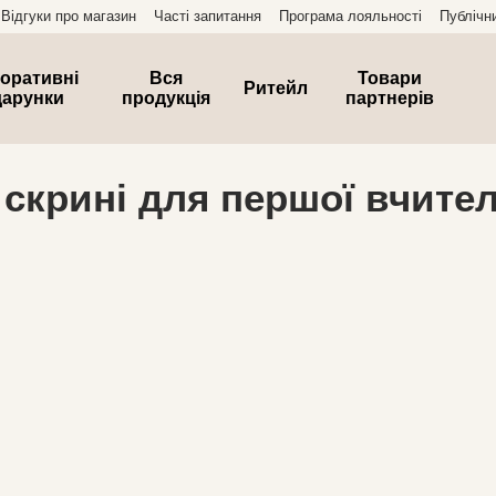
Відгуки про магазин
Часті запитання
Програма лояльності
Публічн
оративні
Вся
Товари
Ритейл
дарунки
продукція
партнерів
 скрині для першої вчите