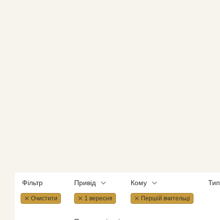
Фільтр
Привід
Кому
Тип
Очистити
1 вересня
Першій вчительці