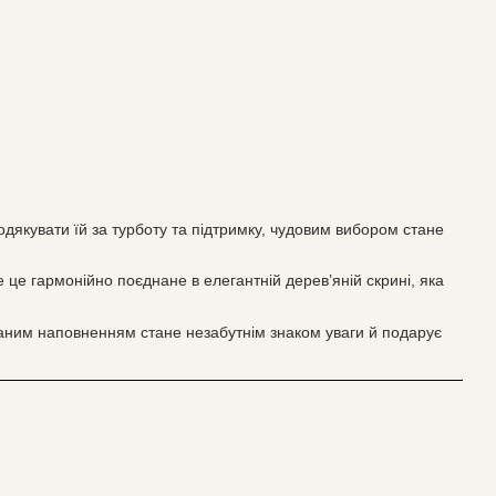
одякувати їй за турботу та підтримку, чудовим вибором стане
 це гармонійно поєднане в елегантній дерев’яній скрині, яка
уканим наповненням стане незабутнім знаком уваги й подарує