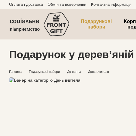
Перейти до основного контенту
Оплата і доставка
Обмін та повернення
Контактна інформація
Подарункові
Корп
набори
по
Подарунок у дерев’яній
Головна
Подарункові набори
До свята
День вчителя