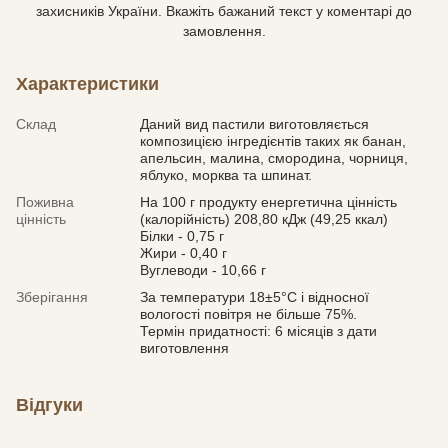
захисників України. Вкажіть бажаний текст у коментарі до
замовлення.
Характеристики
Склад
Даний вид пастили виготовляється
композицією інгредієнтів таких як банан,
апельсин, малина, смородина, чорниця,
яблуко, морква та шпинат.
Поживна
На 100 г продукту енергетична цінність
цінність
(калорійність) 208,80 кДж (49,25 ккал)
Білки - 0,75 г
Жири - 0,40 г
Вуглеводи - 10,66 г
Зберігання
За температури 18±5°С і відносної
вологості повітря не більше 75%.
Термін придатності: 6 місяців з дати
виготовлення
Відгуки