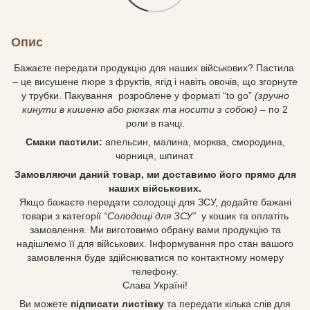
Опис
Бажаєте передати продукцію для наших військових? Пастила
– це висушене пюре з фруктів, ягід і навіть овочів, що згорнуте
у трубки. Пакування розроблене у форматі “to go”
(зручно
кинути в кишеню або рюкзак та носити з собою)
– по 2
роли в пачці.
Смаки пастили:
апельсин, малина, морква, смородина,
чорниця, шпинат.
Замовляючи даний товар, ми доставимо його прямо для
наших військових.
Якщо бажаєте передати солодощі для ЗСУ, додайте бажані
товари з категорії
“Солодощі для ЗСУ”
у кошик та оплатіть
замовлення. Ми виготовимо обрану вами продукцію та
надішлемо її для військових. Інформування про стан вашого
замовлення буде здійснюватися по контактному номеру
телефону.
Слава Україні!
Ви можете
підписати листівку
та передати кілька слів для