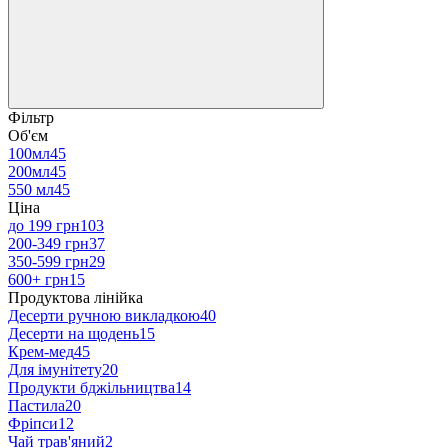
Фільтр
Об'єм
100мл
45
200мл
45
550 мл
45
Ціна
до 199 грн
103
200-349 грн
37
350-599 грн
29
600+ грн
15
Продуктова лінійка
Десерти ручною викладкою
40
Десерти на щодень
15
Крем-мед
45
Для імунітету
20
Продукти бджільництва
14
Пастила
20
Фріпси
12
Чай трав'яний
2