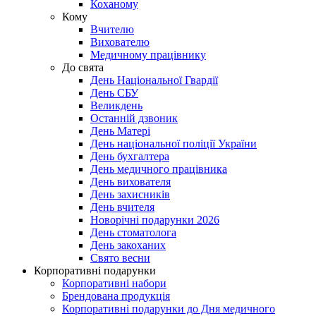
Коханому
Кому
Вчителю
Вихователю
Медичному працівнику
До свята
День Національної Гвардії
День СБУ
Великдень
Останній дзвоник
День Матері
День національної поліції України
День бухгалтера
День медичного працівника
День вихователя
День захисників
День вчителя
Новорічні подарунки 2026
День стоматолога
День закоханих
Свято весни
Корпоративні подарунки
Корпоративні набори
Брендована продукція
Корпоративні подарунки до Дня медичного