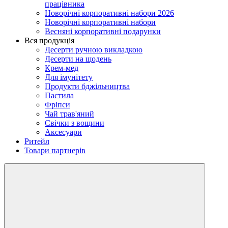
працівника
Новорічні корпоративні набори 2026
Новорічні корпоративні набори
Весняні корпоративні подарунки
Вся продукція
Десерти ручною викладкою
Десерти на щодень
Крем-мед
Для імунітету
Продукти бджільництва
Пастила
Фріпси
Чай трав'яний
Свічки з вощини
Аксесуари
Ритейл
Товари партнерів