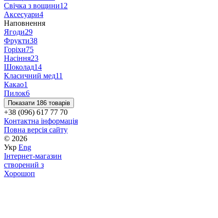
Свічка з вощини
12
Аксесуари
4
Наповнення
Ягоди
29
Фрукти
38
Горіхи
75
Насіння
23
Шоколад
14
Класичний мед
11
Какао
1
Пилок
6
Показати 186 товарів
+38 (096) 617 77 70
Контактна інформація
Повна версія сайту
© 2026
Укр
Eng
Інтернет-магазин
створений з
Хорошоп