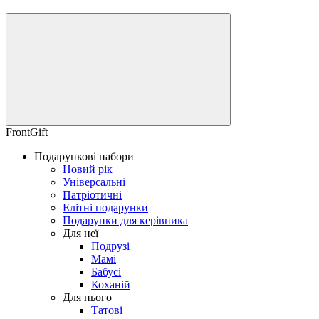
FrontGift
Подарункові набори
Новий рік
Універсальні
Патріотичні
Елітні подарунки
Подарунки для керівника
Для неї
Подрузі
Мамі
Бабусі
Коханій
Для нього
Татові